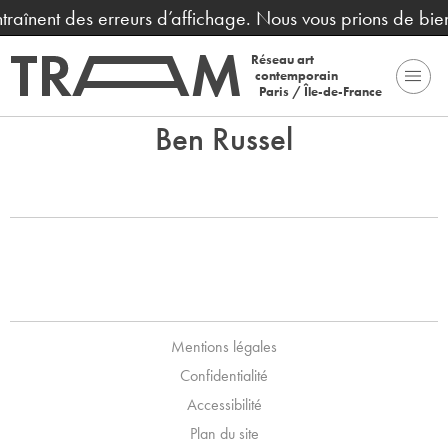
entraînent des erreurs d’affichage. Nous vous prions de bi
Réseau art
contemporain
Paris / Île-de-France
Ben Russel
Mentions légales
Confidentialité
Accessibilité
Plan du site