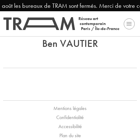
3 août les bureaux de TRAM sont fermés. Merci de votre 
Réseau art
contemporain
Paris / Île-de-France
Ben VAUTIER
Mentions légales
Confidentialité
Accessibilité
Plan du site