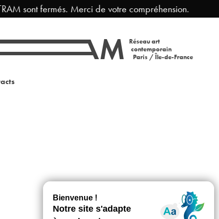
TRAM sont fermés. Merci de votre compréhension.
F
Réseau art
contemporain
Paris / Île-de-France
acts