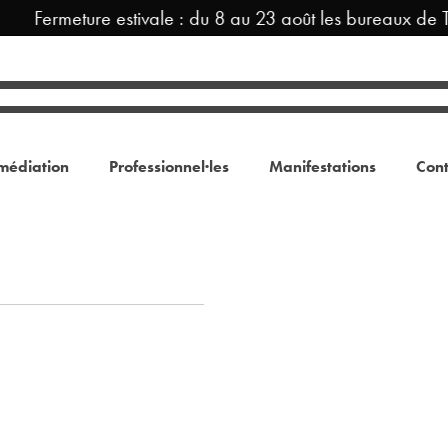
Fermeture estivale : du 8 au 23 août les bureaux de 
médiation
Professionnel·les
Manifestations
Cont