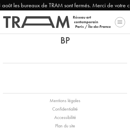
3 août les bureaux de TRAM sont fermés. Merci de votre 
Réseau art
contemporain
Paris / Île-de-France
BP
Mentions légales
Confidentialité
Accessibilité
Plan du site