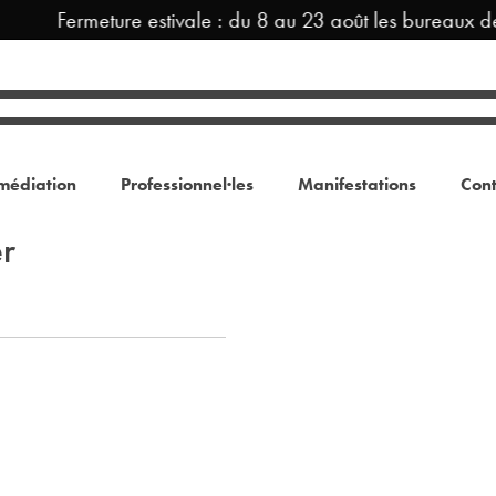
Fermeture estivale : du 8 au 23 août les bureaux d
médiation
Professionnel·les
Manifestations
Cont
er