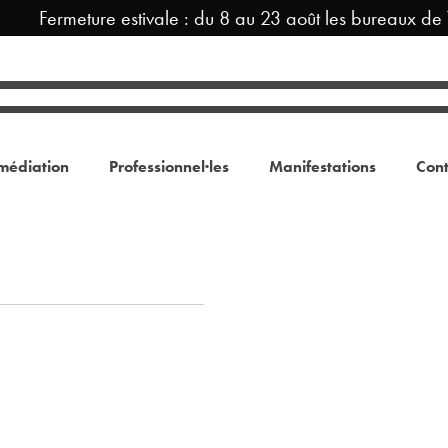
Fermeture estivale : du 8 au 23 août les bureaux de 
médiation
Professionnel·les
Manifestations
Cont