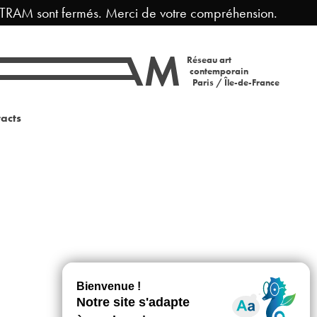
TRAM sont fermés. Merci de votre compréhension.
F
Réseau art
contemporain
Paris / Île-de-France
acts