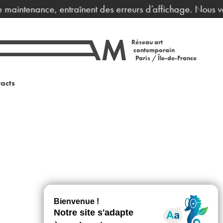
e maintenance, entraînent des erreurs d’affichage. Nous vo
Réseau art
contemporain
Paris / Île-de-France
acts