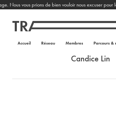
hage. Nous vous prions de bien vouloir nous excuser pour l
Accueil
Réseau
Membres
Parcours & 
Candice Lin