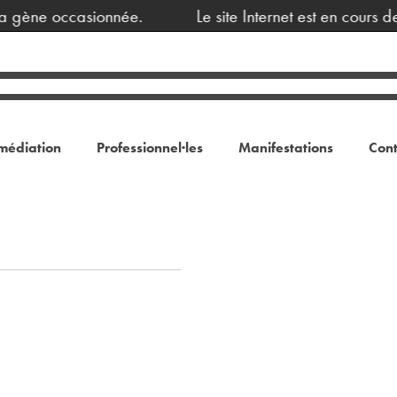
a gène occasionnée.
Le site Internet est en cours d
médiation
Professionnel·les
Manifestations
Cont