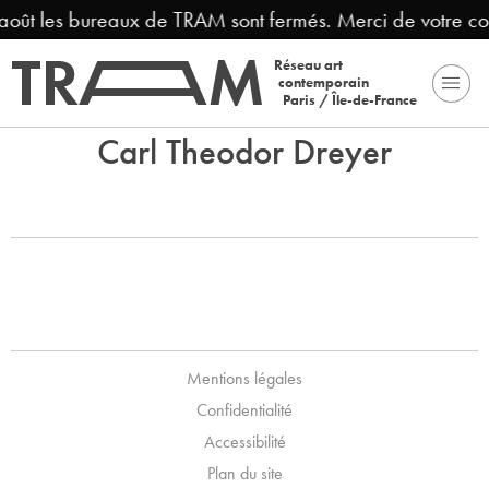
 août les bureaux de TRAM sont fermés. Merci de votre c
Réseau art
contemporain
Paris / Île-de-France
Carl Theodor Dreyer
Mentions légales
Confidentialité
Accessibilité
Plan du site