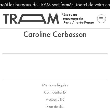
 août les bureaux de TRAM sont fermés. Merci de votre c
Réseau art
contemporain
Paris / Île-de-France
Caroline Corbasson
Mentions légales
Confidentialité
Accessibilité
Plan du site