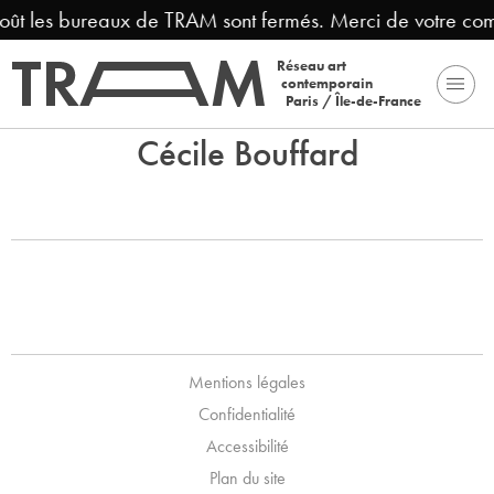
août les bureaux de TRAM sont fermés. Merci de votre co
Réseau art
contemporain
Paris / Île-de-France
Cécile Bouffard
Mentions légales
Confidentialité
Accessibilité
Plan du site