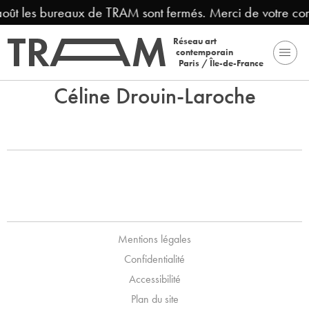
 août les bureaux de TRAM sont fermés. Merci de votre co
Réseau art
contemporain
Paris / Île-de-France
Céline Drouin-Laroche
Mentions légales
Confidentialité
Accessibilité
Plan du site