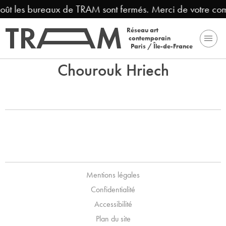
août les bureaux de TRAM sont fermés. Merci de votre co
Réseau art
contemporain
Paris / Île-de-France
Chourouk Hriech
Mentions légales
Confidentialité
Accessibilité
Plan du site