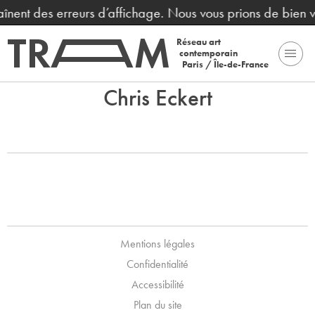
raînent des erreurs d’affichage. Nous vous prions de bien
Réseau art
contemporain
Paris / Île-de-France
Chris Eckert
Mentions légales
Confidentialité
Accessibilité
Plan du site