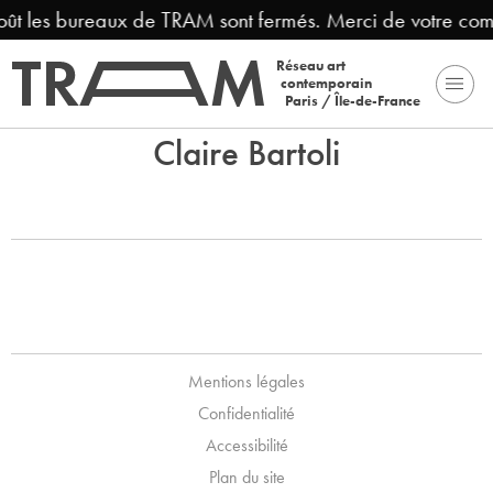
août les bureaux de TRAM sont fermés. Merci de votre com
Réseau art
contemporain
Paris / Île-de-France
Claire Bartoli
Mentions légales
Confidentialité
Accessibilité
Plan du site