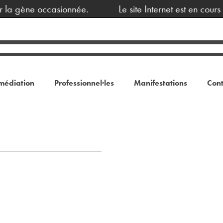
 la gène occasionnée.
Le site Internet est en cours
médiation
Professionnel·les
Manifestations
Cont