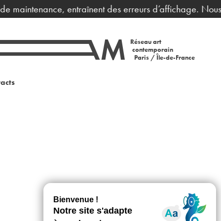
 de maintenance, entraînent des erreurs d’affichage. Nous 
Réseau art
contemporain
Paris / Île-de-France
acts