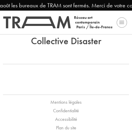
3 août les bureaux de TRAM sont fermés. Merci de votre c
Réseau art
contemporain
Paris / Île-de-France
Collective Disaster
Mentions légales
Confidentialité
Accessibilité
Plan du site