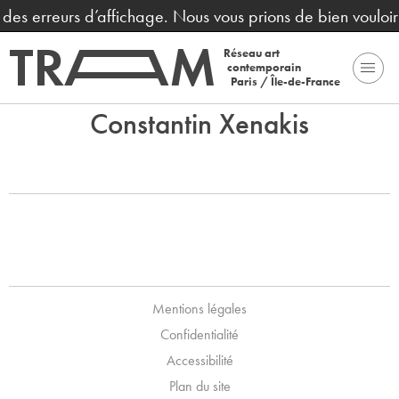
nt des erreurs d’affichage. Nous vous prions de bien voulo
Réseau art
contemporain
Paris / Île-de-France
Constantin Xenakis
Mentions légales
Confidentialité
Accessibilité
Plan du site