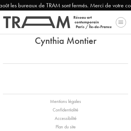
 août les bureaux de TRAM sont fermés. Merci de votre c
Réseau art
contemporain
Paris / Île-de-France
Cynthia Montier
Mentions légales
Confidentialité
Accessibilité
Plan du site