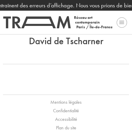
entraînent des erreurs d’affichage. Nous vous prions de bi
Réseau art
contemporain
Paris / Île-de-France
David de Tscharner
Mentions légales
Confidentialité
Accessibilité
Plan du site