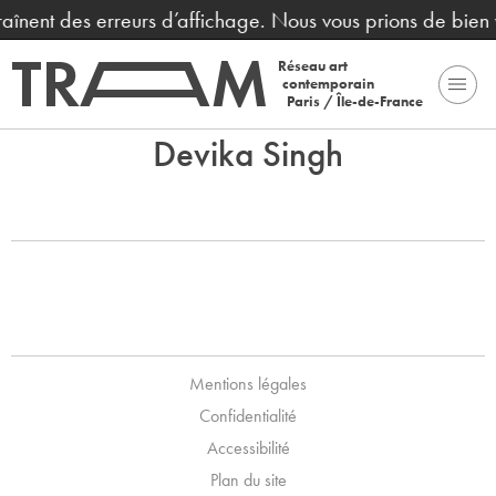
traînent des erreurs d’affichage. Nous vous prions de bien
Réseau art
contemporain
Paris / Île-de-France
Devika Singh
Mentions légales
Confidentialité
Accessibilité
Plan du site