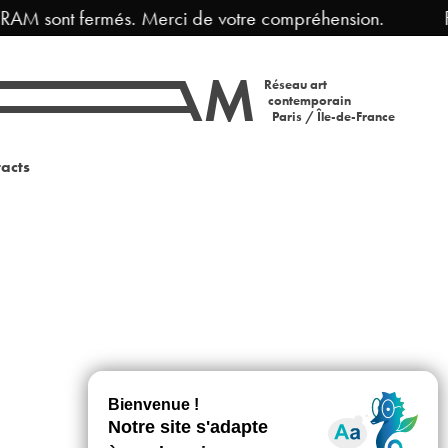
RAM sont fermés. Merci de votre compréhension.
F
Réseau art
contemporain
Paris / Île-de-France
acts