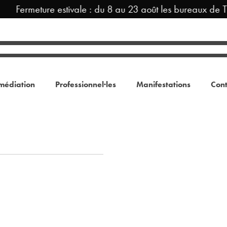
Fermeture estivale : du 8 au 23 août les bureaux de T
médiation
Professionnel·les
Manifestations
Cont