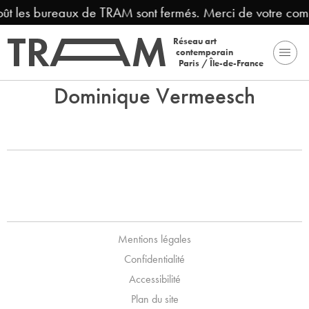
août les bureaux de TRAM sont fermés. Merci de votre com
Réseau art
contemporain
Paris / Île-de-France
Dominique Vermeesch
Mentions légales
Confidentialité
Accessibilité
Plan du site