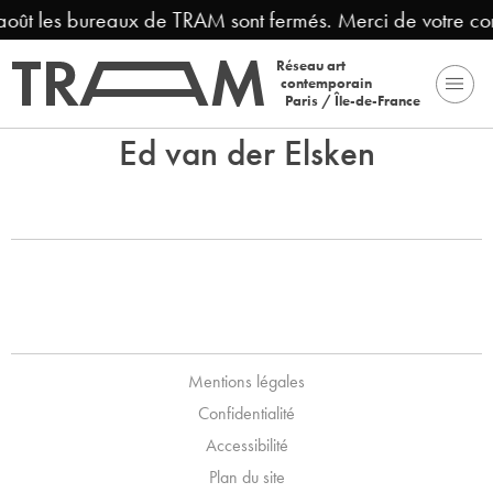
 août les bureaux de TRAM sont fermés. Merci de votre c
Réseau art
contemporain
Paris / Île-de-France
Ed van der Elsken
Mentions légales
Confidentialité
Accessibilité
Plan du site