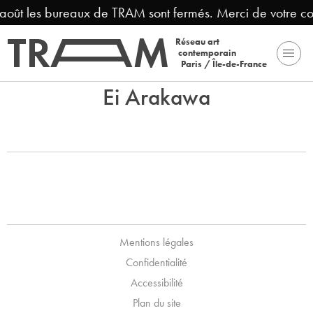
3 août les bureaux de TRAM sont fermés. Merci de votre c
Réseau art
contemporain
Paris / Île-de-France
Ei Arakawa
Mentions légales
Confidentialité
Accessibilité
Plan du site