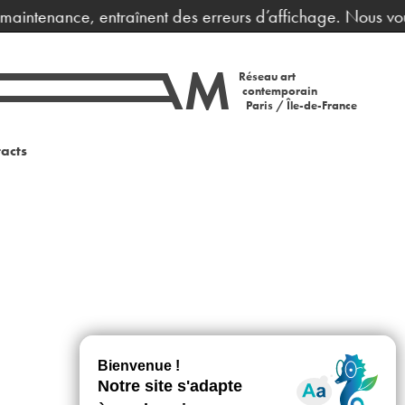
 maintenance, entraînent des erreurs d’affichage. Nous vou
Réseau art
contemporain
Paris / Île-de-France
acts