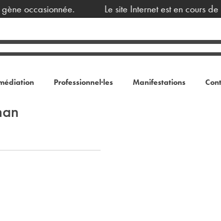
 gène occasionnée.
Le site Internet est en cours de
médiation
Professionnel·les
Manifestations
Cont
nan