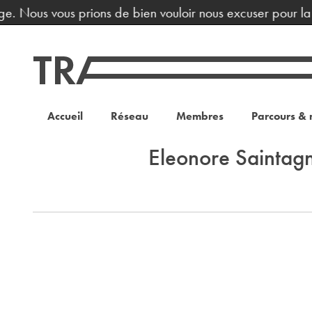
ge. Nous vous prions de bien vouloir nous excuser pour la
Accueil
Réseau
Membres
Parcours & 
Eleonore Saintag