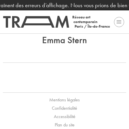
traînent des erreurs d’affichage. Nous vous prions de bien
Réseau art
contemporain
Paris / Île-de-France
Emma Stern
Mentions légales
Confidentialité
Accessibilité
Plan du site