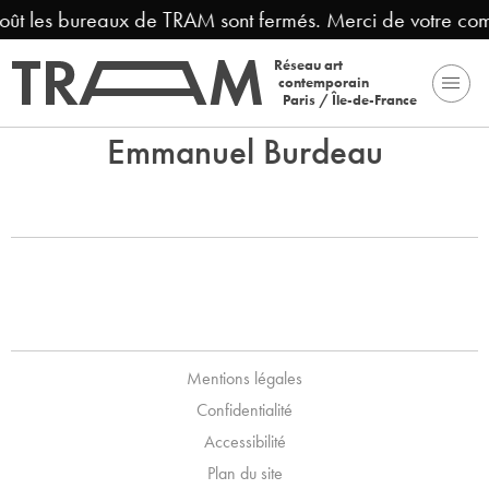
août les bureaux de TRAM sont fermés. Merci de votre co
Réseau art
contemporain
Paris / Île-de-France
Emmanuel Burdeau
Mentions légales
Confidentialité
Accessibilité
Plan du site