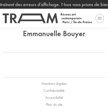
ntraînent des erreurs d’affichage. Nous vous prions de bi
Réseau art
contemporain
Paris / Île-de-France
Emmanuelle Bouyer
Mentions légales
Confidentialité
Accessibilité
Plan du site