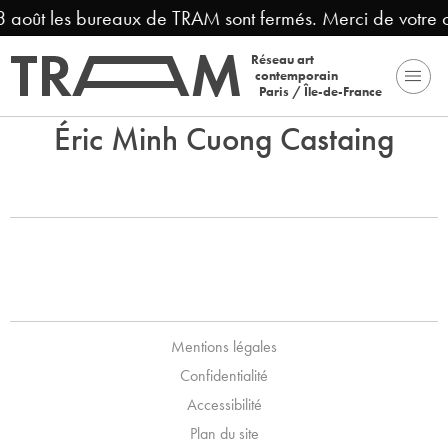
23 août les bureaux de TRAM sont fermés. Merci de votre
Réseau art
contemporain
Paris / Île-de-France
Éric Minh Cuong Castaing
Mentions légales
Confidentialité
Accessibilité
Plan du site