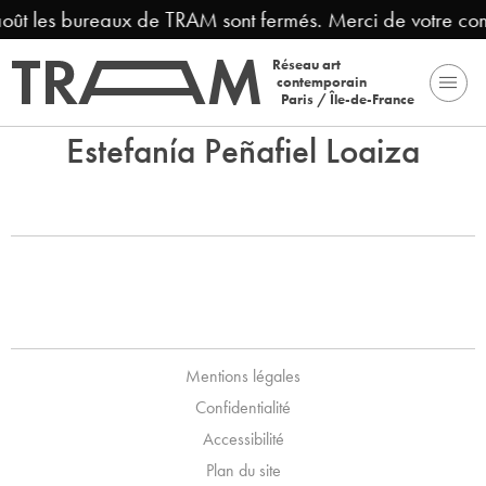
 août les bureaux de TRAM sont fermés. Merci de votre co
Réseau art
contemporain
Paris / Île-de-France
Estefanía Peñafiel Loaiza
Mentions légales
Confidentialité
Accessibilité
Plan du site