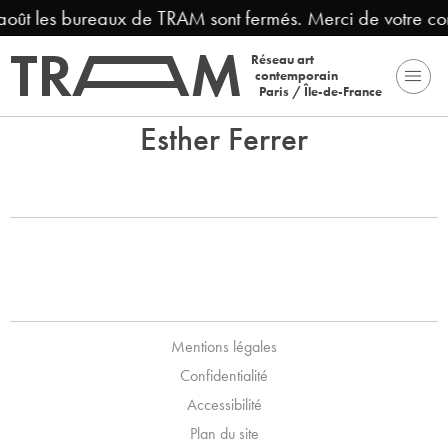
 août les bureaux de TRAM sont fermés. Merci de votre c
Réseau art
contemporain
Paris / Île-de-France
Esther Ferrer
Mentions légales
Confidentialité
Accessibilité
Plan du site