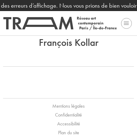
nt des erreurs d’affichage. Nous vous prions de bien voulo
Réseau art
contemporain
Paris / Île-de-France
François Kollar
Mentions légales
Confidentialité
Accessibilité
Plan du site