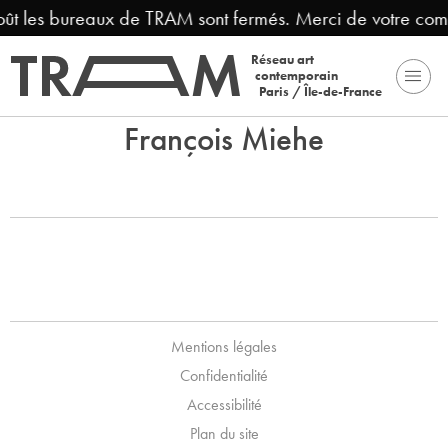
août les bureaux de TRAM sont fermés. Merci de votre com
Réseau art
contemporain
Paris / Île-de-France
François Miehe
Mentions légales
Confidentialité
Accessibilité
Plan du site