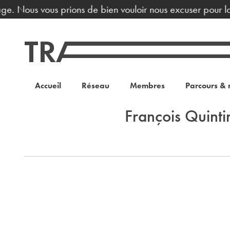
age. Nous vous prions de bien vouloir nous excuser pour la
Accueil
Réseau
Membres
Parcours & 
François Quinti