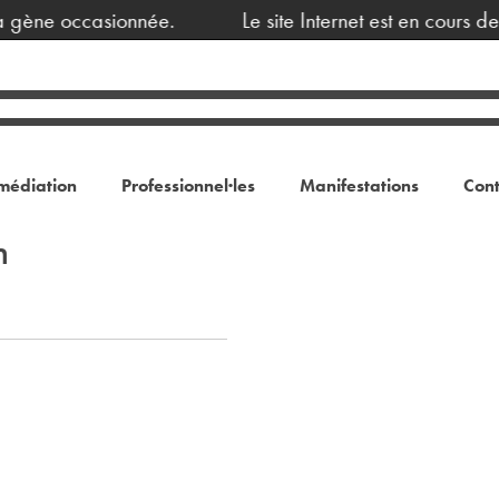
 gène occasionnée.
Le site Internet est en cours d
médiation
Professionnel·les
Manifestations
Cont
n