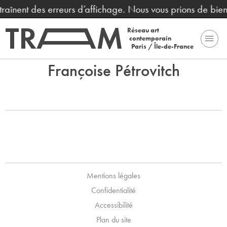
ntraînent des erreurs d’affichage. Nous vous prions de bie
Réseau art
contemporain
Paris / Île-de-France
Françoise Pétrovitch
Mentions légales
Confidentialité
Accessibilité
Plan du site