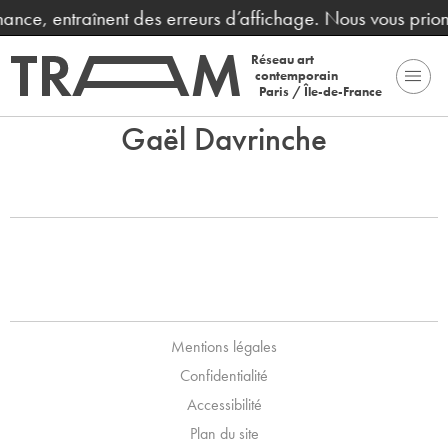
enance, entraînent des erreurs d’affichage. Nous vous pri
Réseau art
contemporain
Paris / Île-de-France
Gaël Davrinche
Mentions légales
Confidentialité
Accessibilité
Plan du site