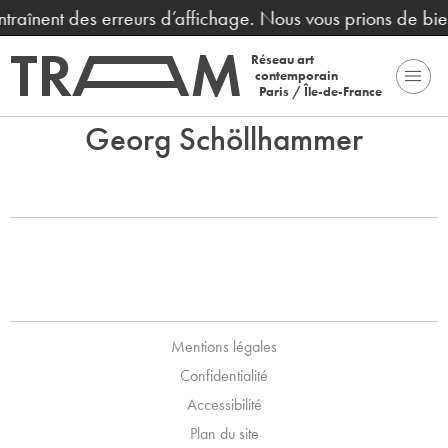
entraînent des erreurs d’affichage. Nous vous prions de bi
Réseau art
contemporain
Paris / Île-de-France
Georg Schöllhammer
Mentions légales
Confidentialité
Accessibilité
Plan du site