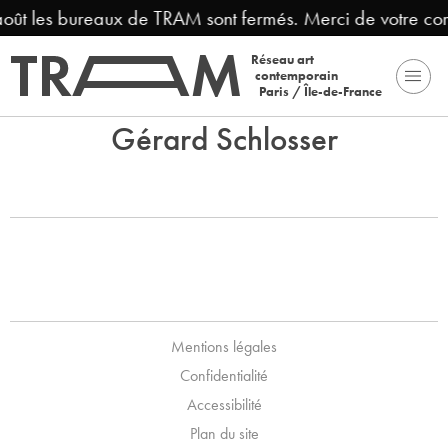
 août les bureaux de TRAM sont fermés. Merci de votre co
Réseau art
contemporain
Paris / Île-de-France
Gérard Schlosser
Mentions légales
Confidentialité
Accessibilité
Plan du site