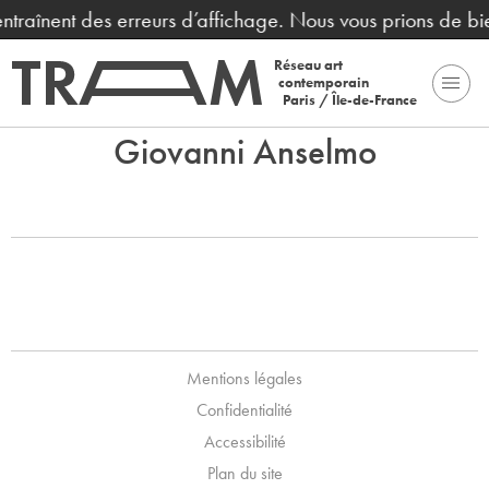
 entraînent des erreurs d’affichage. Nous vous prions de b
Réseau art
contemporain
Paris / Île-de-France
Giovanni Anselmo
Mentions légales
Confidentialité
Accessibilité
Plan du site