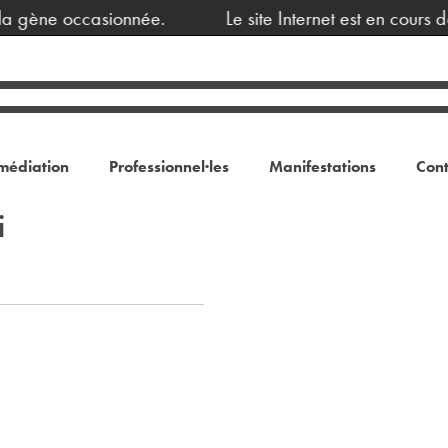
a gène occasionnée.
Le site Internet est en cours 
médiation
Professionnel·les
Manifestations
Cont
i