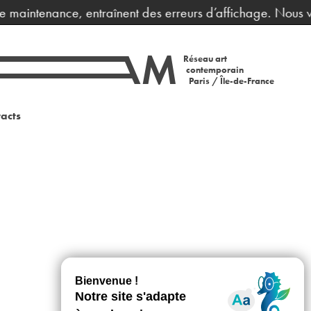
de maintenance, entraînent des erreurs d’affichage. Nous v
Réseau art
contemporain
Paris / Île-de-France
acts