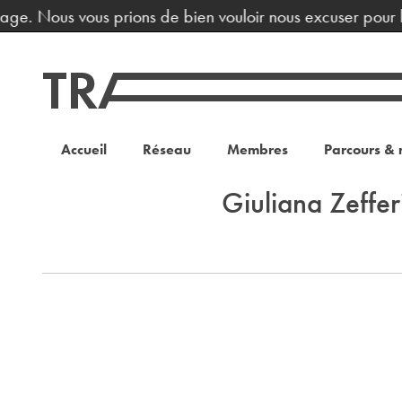
hage. Nous vous prions de bien vouloir nous excuser pour l
Accueil
Réseau
Membres
Parcours & 
Giuliana Zeffer