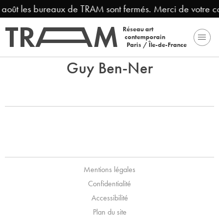
3 août les bureaux de TRAM sont fermés. Merci de votre 
Réseau art
contemporain
Paris / Île-de-France
Guy Ben-Ner
Mentions légales
Confidentialité
Accessibilité
Plan du site