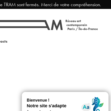
e TRAM sont fermés. Merci de votre compréhension.
Réseau art
contemporain
Paris / Île-de-France
acts