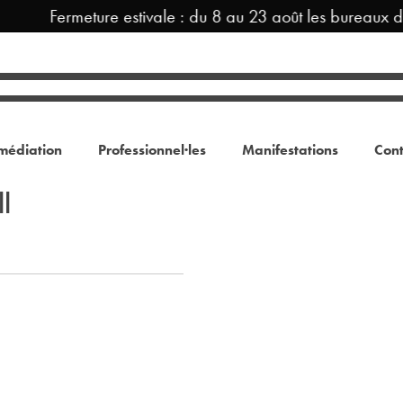
Fermeture estivale : du 8 au 23 août les bureaux d
médiation
Professionnel·les
Manifestations
Cont
l