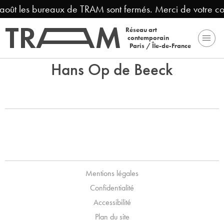
3 août les bureaux de TRAM sont fermés. Merci de votre c
Réseau art
contemporain
Paris / Île-de-France
Hans Op de Beeck
Mentions légales
Confidentialité
Accessibilité
Plan du site