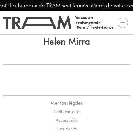
 août les bureaux de TRAM sont fermés. Merci de votre c
Réseau art
contemporain
Paris / Île-de-France
Helen Mirra
Mentions légales
Confidentialité
Accessibilité
Plan du site