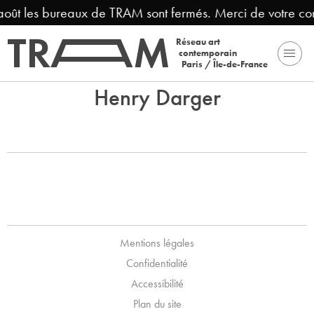
 août les bureaux de TRAM sont fermés. Merci de votre c
Réseau art
contemporain
Paris / Île-de-France
Henry Darger
Mentions légales
Confidentialité
Accessibilité
Plan du site