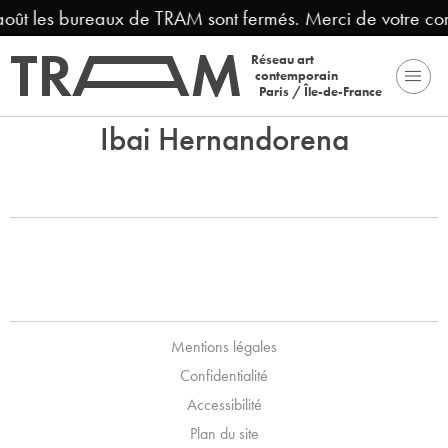
 août les bureaux de TRAM sont fermés. Merci de votre c
Réseau art
contemporain
Paris / Île-de-France
Ibai Hernandorena
Mentions légales
Confidentialité
Accessibilité
Plan du site