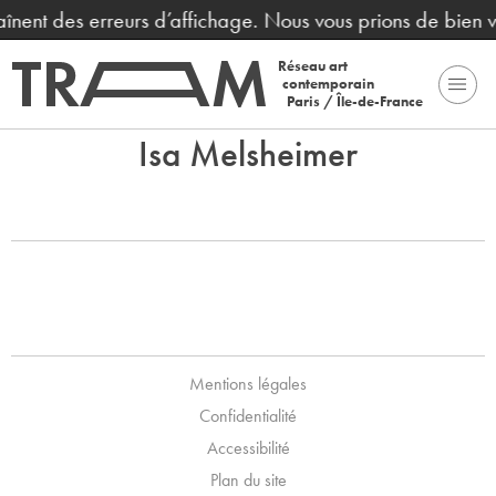
raînent des erreurs d’affichage. Nous vous prions de bien
Réseau art
contemporain
Paris / Île-de-France
Isa Melsheimer
Mentions légales
Confidentialité
Accessibilité
Plan du site