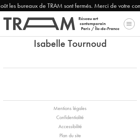
août les bureaux de TRAM sont fermés. Merci de votre co
Réseau art
contemporain
Paris / Île-de-France
Isabelle Tournoud
Mentions légales
Confidentialité
Accessibilité
Plan du site