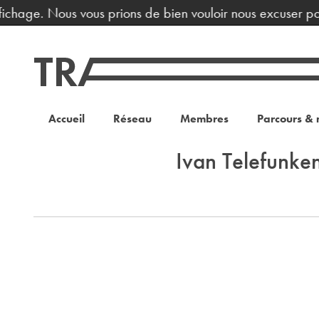
fichage. Nous vous prions de bien vouloir nous excuser po
Accueil
Réseau
Membres
Parcours & 
Ivan Telefunke