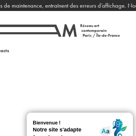
rs de maintenance, entraînent des erreurs d’affichage. Nou
Réseau art
contemporain
Paris / Île-de-France
acts