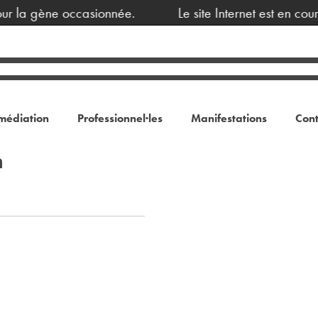
ur la gène occasionnée.
Le site Internet est en cou
médiation
Professionnel·les
Manifestations
Cont
n