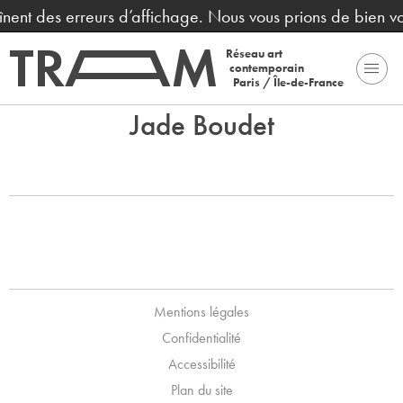
aînent des erreurs d’affichage. Nous vous prions de bien 
Réseau art
contemporain
Paris / Île-de-France
Jade Boudet
Mentions légales
Confidentialité
Accessibilité
Plan du site